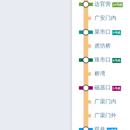
达官营
16号线
广安门内
菜市口
4号线
虎坊桥
珠市口
8号线
桥湾
磁器口
5号线
广渠门内
广渠门外
双井