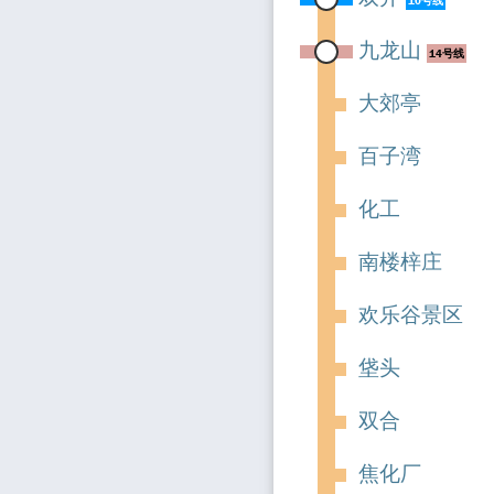
10号线
九龙山
14号线
大郊亭
百子湾
化工
南楼梓庄
欢乐谷景区
垡头
双合
焦化厂