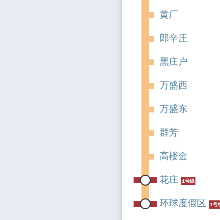
黄厂
郎辛庄
黑庄户
万盛西
万盛东
群芳
高楼金
花庄
1号线
环球度假区
1号